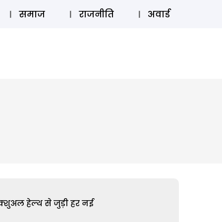
⚲
स्टोरी
लॉग इन
SUBSCRIBE
समाज
राजनीति
अवार्ड
शुअल हेल्थ से जुड़ी हर नई