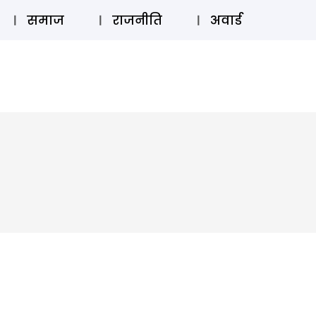
⚲
स्टोरी
लॉग इन
SUBSCRIBE
समाज
राजनीति
अवार्ड