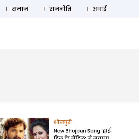
⚲
स्टोरी
लॉग इन
SUBSCRIBE
समाज
राजनीति
अवार्ड
भोजपुरी
New Bhojpuri Song ‘हाई
हिल के सेंडिल’ ने मचाया