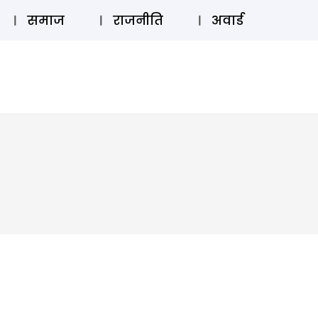
⚲
स्टोरी
लॉग इन
SUBSCRIBE
समाज
राजनीति
अवार्ड