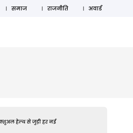
⚲
स्टोरी
लॉग इन
SUBSCRIBE
समाज
राजनीति
अवार्ड
शुअल हेल्थ से जुड़ी हर नई