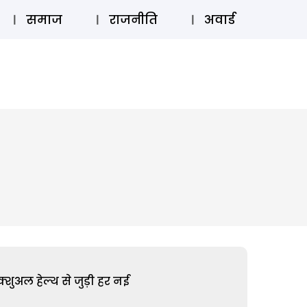
⚲
स्टोरी
लॉग इन
SUBSCRIBE
समाज
राजनीति
अवार्ड
शुअल हेल्थ से जुड़ी हर नई