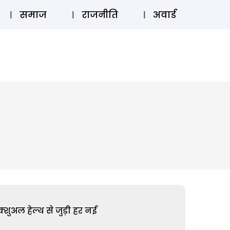
⚲
स्टोरी
लॉग इन
SUBSCRIBE
समाज
राजनीति
अवार्ड
शुअल हेल्थ से जुड़ी हर नई