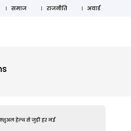
⚲
स्टोरी
लॉग इन
SUBSCRIBE
समाज
राजनीति
अवार्ड
ns
शुअल हेल्थ से जुड़ी हर नई