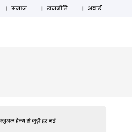
⚲
स्टोरी
लॉग इन
SUBSCRIBE
समाज
राजनीति
अवार्ड
शुअल हेल्थ से जुड़ी हर नई