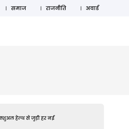
⚲
स्टोरी
लॉग इन
SUBSCRIBE
समाज
राजनीति
अवार्ड
शुअल हेल्थ से जुड़ी हर नई