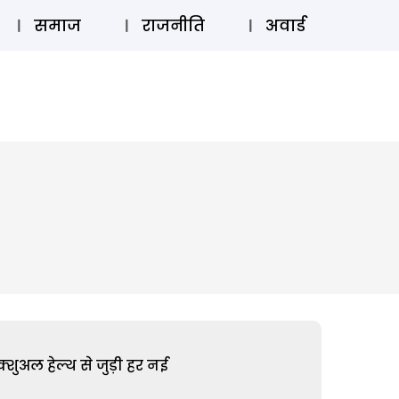
⚲
स्टोरी
लॉग इन
SUBSCRIBE
समाज
राजनीति
अवार्ड
शुअल हेल्थ से जुड़ी हर नई