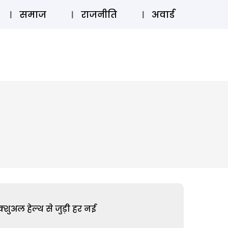
⚲
स्टोरी
लॉग इन
SUBSCRIBE
समाज
राजनीति
अवार्ड
शुअल हेल्थ से जुड़ी हर नई