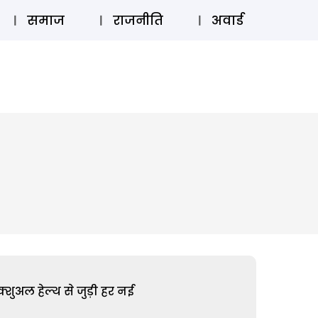
⚲
स्टोरी
लॉग इन
SUBSCRIBE
समाज
राजनीति
अवार्ड
शुअल हेल्थ से जुड़ी हर नई