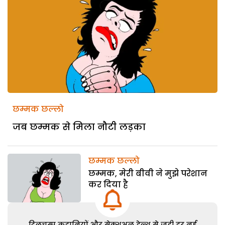
छम्मक छल्लो
जब छम्मक से मिला नौटी लड़का
छम्मक छल्लो
छम्मक, मेरी बीवी ने मुझे परेशान
कर दिया है
दिलचस्प कहानियों और सेक्शुअल हेल्थ से जुड़ी हर नई