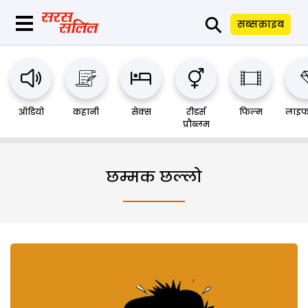
⚲
सब्सक्राइब
ऑडियो
कहानी
सेक्स
रीडर्स
फिल्म
लाइफ
प्रौब्लम
छम्मक छल्लो