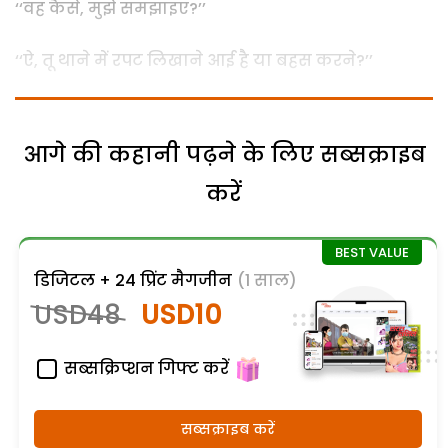
‘‘वह कैसे, मुझे समझाइए?’’
‘‘ऐ, तू थाने में रपट लिखाने आई है या बहस करने?’’
आगे की कहानी पढ़ने के लिए सब्सक्राइब
करें
डिजिटल + 24 प्रिंट मैगजीन
(1 साल)
USD48
USD10
सब्सक्रिप्शन गिफ्ट करें
सब्सक्राइब करें