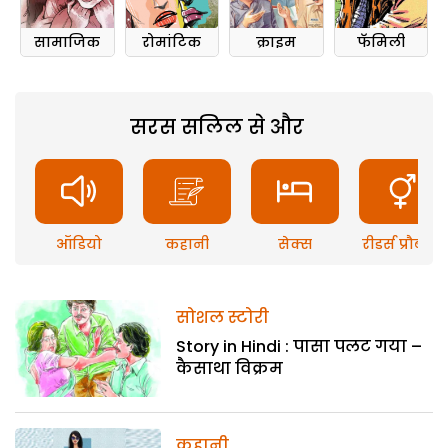
सामाजिक
रोमांटिक
क्राइम
फॅमिली
सरस सलिल से और
ऑडियो
कहानी
सेक्स
रीडर्स प्रौब्लम
सोशल स्टोरी
Story in Hindi : पासा पलट गया –
कैसाथा विक्रम
कहानी