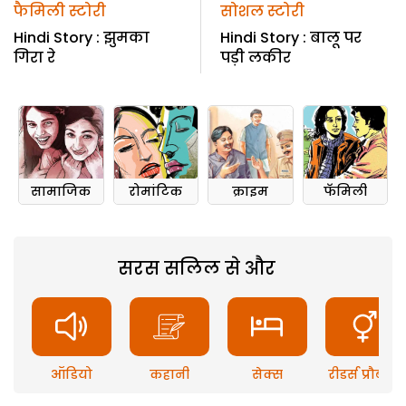
फैमिली स्टोरी
सोशल स्टोरी
Hindi Story : झुमका
Hindi Story : बालू पर
गिरा रे
पड़ी लकीर
सामाजिक
रोमांटिक
क्राइम
फॅमिली
सरस सलिल से और
ऑडियो
कहानी
सेक्स
रीडर्स प्रौब्लम