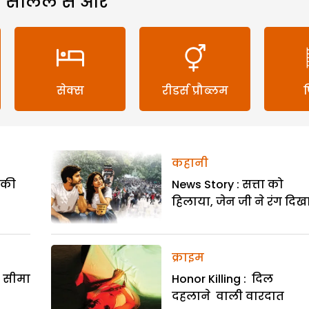
 सलिल से और
सेक्स
रीडर्स प्रौब्लम
कहानी
ी की
News Story : सत्ता को
हिलाया, जेन जी ने रंग दिख
क्राइम
र सीमा
Honor Killing : दिल
दहलाने वाली वारदात