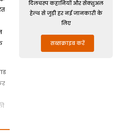
दिलचस्प कहानियों और सेक्शुअल
रत
हेल्थ से जुड़ी हर नई जानकारी के
लिए
ज
क
सब्सक्राइब करें
राड
कर
की