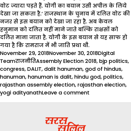
वोट ज्यादा पड़ते हैं. योगी का बयान उसी अपील के लिये
देखा जा सकता है.’ राजस्थान के चुनाव में दलित वोट की
नजर से इस बयान को देखा जा रहा है. अब केवल
हनुमान को दलित नहीं माने जाते बल्कि राक्षसों को
दलित माना जाता है. योगी के इस बयान से यह साफ हो
गया है कि रामराज में भी जाति प्रथा थी.
Posted
Author
November 29, 2018
November 30, 2018
Digital
on
Categories
Tags
Team
राजनीति
Assembly Election 2018
,
bjp politics
,
congress
,
DALIT
,
dalit hanuman
,
god of hindus
,
hanuman
,
hanuman is dalit
,
hindu god
,
politics
,
rajasthan assembly election
,
rajasthan election
,
on
yogi adityanath
Leave a comment
योगी
के
बोल
: