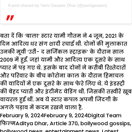
A post shared by Yami Gautam Dhar (@yamigautam)
बता दें कि ‘बाला’ स्टार यामी गौतम ने 4 जून, 2021 के
दिन आदित्य धर संग शादी रचाई थी. दोनों की मुलाकात
उनकी मूवी ‘उरी- द सर्जिकल स्ट्राइक’ के दौरान साल
2009 में हुईं. जहां यामी और आदित्य एक दूसरे के साथ
प्यार में पड़ गए थे. इसके बाद दोनों ने करीबी रिश्तेदारों
और परिवार के बीच कोरोना काल के दौरान हिमाचल
की वादियों में एक दूसरे के साथ फेरे लिए थे. ये इंडस्ट्री
की बेहद प्यारी और इंटीमेट वेडिंग थी. जिसकी तस्वीरें खूब
वायरल हुई थीं. अब ये स्टार कपल अपनी जिंदगी के
अगले पड़ाव में कदम रखने वाला है.
Posted
Author
Cat
February 9, 2024
February 9, 2024
Digital Team
on
Tags
फिल्म
Aditya Dhar
,
Article 370
,
bollywood gossips
,
bollywood news
,
entertainment news
,
Latest