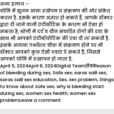
अन्य इलाज –
योनि में सूजन आना रूखेपन व संक्रमण की ओर संकेत
करता है. इसके कारण अज्ञात हो सकते हैं. आपके डॉक्टर
द्वारा दी जाने वाली एंटीबॉटिक के कारण भी ऐसा हो
सकता है. श्रोणी में दर्द व यौन संचारित रोगों की दवा के
साथ भी आपको एंटीबॉयोटिक की दवा दी जा सकती है.
इसके अलावा गर्भाशय ग्रीवा में संक्रमण होने पर भी
डॉक्टर आपको कुछ ऐसी दवाएं दे सकते हैं, जिससे
आपको योनि में रूखापन हो जाता है.
Posted
Author
Categories
Tags
April 5, 2024
April 6, 2024
Digital Team
सेक्स
eason
on
of bleeding during sex
,
Safe sex
,
saras salil sex
,
saras salil sex education
,
Sex
,
sex problem
,
things
to know about safe sex
,
why is bleeding start
during sex
,
women sex health
,
women sex
on
problem
Leave a comment
सेक्स
के