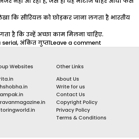
 नजर नहीं आ रहा है, जैसे ही यह मोंटाज बाहर आया फैंस
ने लिखा कि सीरियल को छोड़कर जाना लगता है भारतीय
गता है कि उन्हें अच्छा काम मिलना चाहिए.
on
 serial
,
अंकित गुप्ता
Leave a comment
उड़ारियां
में
oup Websites
Other Links
आएगा
15
ita.in
About Us
साल
ihshobha.in
Write for us
का
ampak.in
Contact Us
लीप,
ravanmagazine.in
Copyright Policy
नए
toringworld.in
Privacy Policy
चेहरे
Terms & Conditions
आएंगे
नजर