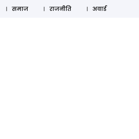
⚲
स्टोरी
लॉग इन
SUBSCRIBE
समाज
राजनीति
अवार्ड