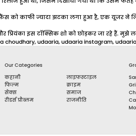
टाज रिलीज हुआ था, जिसमें दिखाया गया था कि उसमें फतेह
म से फैंस को काफी ज्यादा झटका लगा हुआ है, एक यूजर 
 प्रियंका इस टॉक्सिक शो को छोड़कर जा रहे हैं. मुझे ल
ka choudhary
,
udaaria
,
udaaria instagram
,
udaaria
Our Categories
Gr
कहानी
लाइफस्टाइल
Sar
फिल्म
क्राइम
Gr
सेक्स
समाज
Ch
रीडर्स प्रौब्लम
राजनीति
Ca
Mo