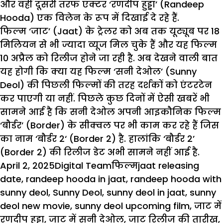
और वहीं दूसरी तरफ एक्टर ‘रणदीप हुड्डा’ (Randeep
Hooda) एक विलेन के रूप में दिखाई दे रहे हैं.
फिल्म ‘जाट’ (Jaat) के ट्रेलर को अब तक यूट्यूब पर 18
मिलियन से भी ज्यादा व्यूज मिल चुके हैं और यह फिल्म
10 अप्रैल को रिलीज होने जा रही है. अब देखने वाली बात
यह होगी कि क्या यह फिल्म ‘सनी देओल’ (Sunny
Deol) की पिछली फिल्मों की तरह दर्शकों को एंटरटेन
कर पाएगी या नहीं. पिछले कुछ दिनों में ऐसी खबरें भी
सामने आई है कि सनी देओल अपनी आइकौनिक फिल्म
‘बौर्डर’ (Border) के सीक्वल पर भी काम कर रहे हैं जिस
का नाम ‘
बौर्डर 2
‘ (Border 2) है. हालांकि ‘बौर्डर 2’
(Border 2) की रिलीज डेट अभी सामने नहीं आई है.
Posted
Author
Categories
Tags
April 2, 2025
Digital Team
फिल्म
jaat releasing
on
date
,
randeep hooda in jaat
,
randeep hooda with
sunny deol
,
Sunny Deol
,
sunny deol in jaat
,
sunny
deol new movie
,
sunny deol upcoming film
,
जाट में
रणदीप हुड्डा
,
जाट में सनी देओल
,
जाट रिलीज की तारीख
,