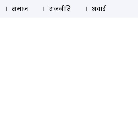
⚲
स्टोरी
लॉग इन
SUBSCRIBE
समाज
राजनीति
अवार्ड