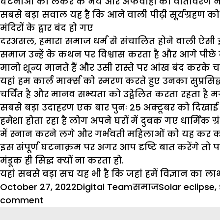
घटनाओं को लेकर के भय और अफवाहों का वातावरण नहीं
सबसे बड़ा सवाल यह है कि आने वाली पीढ़ी सूर्यग्रहण को ले
मंदिरों के द्वार बंद हो गए
दरअसल, हमारा समाज धर्म से संचालित होने वाली ऐसी इकाई
समाज उन्हें के कथन पर विश्वास करता है और आगे पीछे द
मानो शून्य मानते हैं और उसी रास्ते पर आंख बंद करके चलत
यहां हम कार्ल मार्क्स को स्मरण करते हुए उनका सुप्रसिद्ध
चर्चित है और मानव सभ्यता को उद्वेलित करता रहता ह
सबसे बड़ा उदाहरण एक बार पुनः 25 अक्टूबर को दिखाई द
हमेशा होता रहा है लोग अपने घरों में दुबक गए धार्मिक ग्र
में स्नान करने लगे और गर्भवती महिलाओं को यह कर क
इस संपूर्ण घटनाक्रम पर अगर आप दृष्टि बात करेंगे तो प
मंडूक ही सिद्ध क्यों ना करता हो.
यहां सबसे बड़ा सच यह भी है कि जहां हमें विज्ञान का लाभ 
Posted
Author
Categories
Tags
October 27, 2022
Digital Team
समाज
Solar eclipse
,
on
on
comment
सूर्य