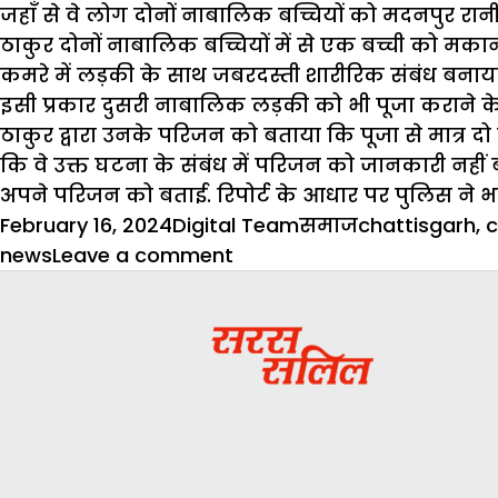
जहाॅं से वे लोग दोनों नाबालिक बच्चियों को मदनपुर रान
ठाकुर दोनों नाबालिक बच्चियों में से एक बच्ची को मक
कमरे में लड़की के साथ जबरदस्ती शारीरिक संबंध बनाया ए
इसी प्रकार दुसरी नाबालिक लड़की को भी पूजा कराने के 
ठाकुर द्वारा उनके परिजन को बताया कि पूजा से मात्र दो 
कि वे उक्त घटना के संबंध में परिजन को जानकारी नहीं 
अपने परिजन को बताई. रिपोर्ट के आधार पर पुलिस ने 
Posted
Author
Categories
Tags
February 16, 2024
Digital Team
समाज
chattisgarh
,
c
on
on
news
Leave a comment
नोटों
की
बारिश:
झूठ
और
ठगी