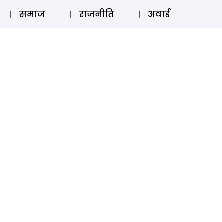
⚲
स्टोरी
लॉग इन
SUBSCRIBE
समाज
राजनीति
अवार्ड