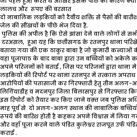
जो पहले हुआ करते थे आखिर इसके पीछे का कारण क्या ह
लालच और रूपए की बरसात
दो नाबालिक लड़कियों को दैवीय शक्ति से पैसों की बार
जेल की सींखचों के पीछे भेज दिया है.
पुलिस की अपील है कि ऐसे झांसा देने वाले लोगों से सभ
दरअसल, हुआ यह कि छत्तीसगढ के रतनपुर थाना परिक्षेत्र अ
बताया गया की एक ठाकुर बाबा है जो कुमारी कन्याओं की 
वहा पूजापाठ के बाद बाबा द्वारा उन बच्चियों को अके
अपने परिजनों को बताई , जिस पर परिजनों द्वारा थाना मे 
लड़कियों की रिपोर्ट पर थाना रतनपुर में तत्काल अपर
आरोपियों की पतासाजी कर गिरफ्तारी हेतु तीन अलग-अ
लिगिंयाडीह व मदनपुर जिला बिलासपुर से गिरफ्तार 
इस रिपोर्ट को तैयार कर किए जाने वक़्त जब पुलिस अधि
माह पूर्व से दो अलग-अलग स्थान की नाबालिक बच्चियों
रूपये की बारिश होती है कहकर अपने विश्वास में लिया ग
और वहाॅं पूजा करने वाले पंडित कुलेश्वर राजपूत उर्फ
कराई .