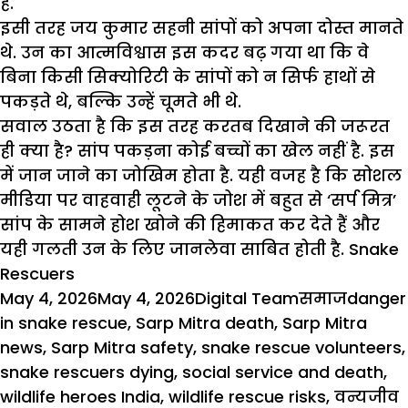
हैं.
इसी तरह जय कुमार सहनी सांपों को अपना दोस्त मानते
थे. उन का
आत्मविश्वास
इस कदर बढ़ गया था कि वे
बिना किसी सिक्योरिटी के सांपों को न सिर्फ हाथों से
पकड़ते थे, बल्कि उन्हें चूमते भी थे.
सवाल उठता है कि इस तरह करतब दिखाने की जरूरत
ही क्या है? सांप पकड़ना कोई बच्चों का खेल नहीं है. इस
में जान जाने का जोखिम होता है. यही वजह है कि
सोशल
मीडिया
पर वाहवाही लूटने के जोश में बहुत से ‘सर्प मित्र’
सांप के सामने होश खोने की हिमाकत कर देते हैं और
यही गलती उन के लिए जानलेवा साबित होती है.
Snake
Rescuers
Posted
Author
Categories
Tags
May 4, 2026
May 4, 2026
Digital Team
समाज
danger
on
in snake rescue
,
Sarp Mitra death
,
Sarp Mitra
news
,
Sarp Mitra safety
,
snake rescue volunteers
,
snake rescuers dying
,
social service and death
,
wildlife heroes India
,
wildlife rescue risks
,
वन्यजीव