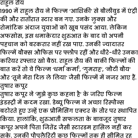
राहुल रौय
1990 में राहुल रौय ने फिल्म ‘आशिकी’ से बौलीवुड में एंट्री
की और रातोंरात स्टार बन गए. उनके लुक्स और
रोमांटिक अंदाज युवाओं को खूब पसंद आया. लेकिन
अफसोस, इस धमाकेदार शुरुआत के बाद वो अपनी
पहचान को बरकरार नहीं रख पाए. उनकी ज्यादातर
फिल्में बौक्स औफिस पर फ्लौप रहीं और धीरे-धीरे उनका
करियर रफ्तार खो बैठा. राहुल रौय की बाकी फिल्मों की
बात करें तो वे फिल्म ‘धर्मा कर्मा’, ‘गुमराह’, ‘नौटी बौय’
और ‘तूने मेरा दिल ले लिया’ जैसी फिल्में में नजर आए हैं.
तुषार कपूर
तुषार कपूर ने ‘मुझे कुछ कहना है’ के जरिए फिल्म
इंडस्ट्री में कदम रखा. डेब्यू फिल्म ने अच्छा रिस्पौन्स
बटोरते हुए उन्हें एक प्रौमिसिंग एक्टर के तौर पर स्थापित
किया. हालांकि, शुरुआती सफलता के बावजूद तुषार
कपूर अपने पिता जितेंद्र जैसी स्टारडम हासिल नहीं कर
सके. उनकी पौपुलैरिटी कुछ फिल्मों तक ही सीमित रह