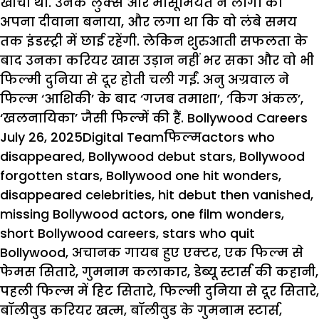
खींचा था. उनके लुक्स और मासूमियत ने लोगों को
अपना दीवाना बनाया, और लगा था कि वो लंबे समय
तक इंडस्ट्री में छाई रहेंगी. लेकिन शुरुआती
सफलता
के
बाद उनका
करियर
खास उड़ान नहीं भर सका और वो भी
फिल्मी दुनिया से दूर होती चली गईं. अनु अग्रवाल ने
फिल्म ‘आशिकी’ के बाद ‘गजब तमाशा’, ‘किग अंकल’,
‘खलनायिका’ जैसी फिल्में की हैं.
Bollywood Careers
Posted
Author
Categories
Tags
July 26, 2025
Digital Team
फिल्म
actors who
on
disappeared
,
Bollywood debut stars
,
Bollywood
forgotten stars
,
Bollywood one hit wonders
,
disappeared celebrities
,
hit debut then vanished
,
missing Bollywood actors
,
one film wonders
,
short Bollywood careers
,
stars who quit
Bollywood
,
अचानक गायब हुए एक्टर
,
एक फिल्म से
फेमस सितारे
,
गुमनाम कलाकार
,
डेब्यू स्टार्स की कहानी
,
पहली फिल्म में हिट सितारे
,
फिल्मी दुनिया से दूर सितारे
,
बॉलीवुड करियर खत्म
,
बॉलीवुड के गुमनाम स्टार्स
,