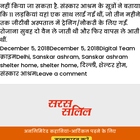
नहीं किया जा सकता है. संस्कार आश्रम के सूत्रों ने बताया
कि 11 लड़कियां यहां एक साथ लाई गई थीं, जो तीन महीने
तक जीटीबी अस्पताल में ट्रेनिंग/नौकरी के लिए गईं.
रोजाना सुबह दो वैन ले जाती थी और फिर वापस ले आती
थीं.
Posted
Author
C
December 5, 2018
December 5, 2018
Digital Team
on
Tags
क्राइम
Delhi
,
Sanskar ashram
,
Sanskar ashram
shelter home
,
shelter home
,
दिल्ली
,
शेल्टर होम
,
on
संस्कार आश्रम
Leave a comment
संस्कार
आश्रम
से
लापता
हुईं
9
अनलिमिटेड कहानियां-आर्टिकल पढ़ने के लिए
लड़कियां