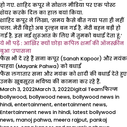
हो गए. शाहिद कपूर ने सोशल मीडिया पर एक पोस्ट
शेयर करके दिल का हाल बयां किया.
शाहिद कपूर ने लिखा, ‘समय कैसे बीत गया पता ही नहीं
चला. मेरी बिट्टो अब दुल्हन बन गई है. मेरी बहन बड़ी हो
गई है. इस नई शुरूआत के लिए मैं तुमको बधाई देता हूं.’
ये भी पढ़ें : आखिर क्यों छोड़ा कपिल शर्मा की ऑनस्क्रीन
बुआ ‘उपासना
फैंस भी दे रहे हैं सना कपूर (Sanah Kapoor) और मयंक
पाहवा (Mayank Pahwa) को बधाई
फैंस लगातार सना और मयंक को शादी की बधाई देते हुए
उनके खूबसूरत भविष्य की कामना कर रहे हैं.
Posted
Author
Categori
Tag
March 3, 2022
March 3, 2022
Digital Team
फिल्म
on
bollywood
,
bollywood news
,
bollywood news in
hindi
,
entertainment
,
entertainment news
,
Entertainment news in hindi
,
latest bollywood
news
,
manoj pahwa
,
meera rajput
,
pankaj