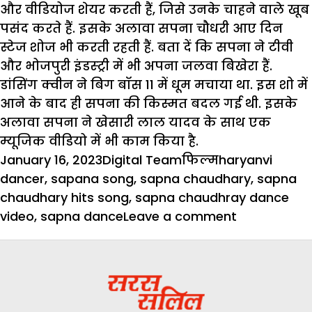
और वीडियोज शेयर करती हैं, जिसे उनके चाहने वाले खूब
पसंद करते हैं. इसके अलावा सपना चौधरी आए दिन
स्टेज शोज भी करती रहती हैं. बता दें कि सपना ने टीवी
और भोजपुरी इंडस्ट्री में भी अपना जलवा बिखेरा हैं.
डांसिंग क्वीन ने बिग बॉस 11 में धूम मचाया था. इस शो में
आने के बाद ही सपना की किस्मत बदल गई थी. इसके
अलावा सपना ने खेसारी लाल यादव के साथ एक
म्यूजिक वीडियो में भी काम किया है.
Posted
Author
Categories
Tags
January 16, 2023
Digital Team
फिल्म
haryanvi
on
dancer
,
sapana song
,
sapna chaudhary
,
sapna
chaudhary hits song
,
sapna chaudhray dance
on
video
,
sapna dance
Leave a comment
सपना
चौधरी
का
नया
गाना