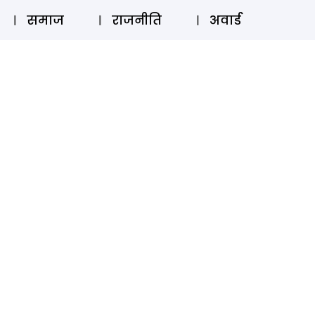
⚲
स्टोरी
लॉग इन
SUBSCRIBE
समाज
राजनीति
अवार्ड