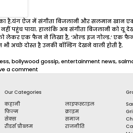
 है.यंग ऐज में संगीता बिजलानी और सलमान खान एक-दूस
क नहीं पहुंच पाया. हालांकि अब संगीता बिजलानी को य
ो लेकर एक फैन ने लिखा है, ‘ओल्ड इज गोल्ड.’ एक फैन 
 अच्छे दोस्त है उनकी बॉन्डिंग देखने वाली होती है.
ress
,
bollywood gossip
,
entertainment news
,
salm
on
ve a comment
63
की
Our Categories
Gr
उम्र
में
कहानी
लाइफस्टाइल
Sar
भी
फिल्म
क्राइम
Gr
इतनी
सेक्स
समाज
Ch
हॉट
रीडर्स प्रौब्लम
राजनीति
Ca