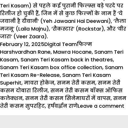
Teri Kasam) से पहले कई पुरानी फिल्म्स बड़े परदे पर
रिलीज हो चुकी हैं, जिन में से कुछ फिल्मों के नाम हैं ‘ये
जवानी है दीवानी’ (Yeh Jawaani Hai Deewani), ‘लैला
मजनू’ (Laila Majnu), ‘रौकस्टार’ (Rockstar), और ‘वीर
जारा’ (Veer Zaara).
Posted
Author
Categories
Tags
February 12, 2025
Digital Team
फिल्म
on
Harshvardhan Rane
,
Mawra Hocane
,
Sanam Teri
Kasam
,
Sanam Teri Kasam back in theatres
,
Sanam Teri Kasam box office collection
,
Sanam
Teri Kasam Re-Release
,
Sanam Teri Kasam
Superhit
,
मावरा होकेन
,
सनम तेरी कसम
,
सनम तेरी
कसम दोबारा रिलीज
,
सनम तेरी कसम बॉक्स ऑफिस
कलेक्शन
,
सनम तेरी कसम सिनेमाघरों में वापस
,
सनम
o
तेरी कसम सुपरहिट
,
हर्षवर्द्धन राणे
Leave a comment
2
मे