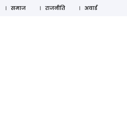
⚲
स्टोरी
लॉग इन
SUBSCRIBE
समाज
राजनीति
अवार्ड