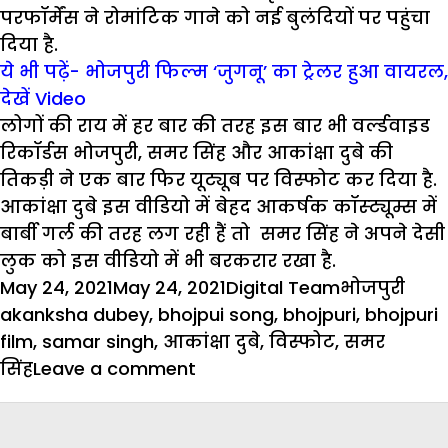
परफॉर्मेंस ने रोमांटिक गाने को नई बुलंदियों पर पहुंचा
दिया है.
ये भी पढ़ें- भोजपुरी फिल्म ‘जुगनू’ का ट्रेलर हुआ वायरल,
देखें Video
लोगों की राय में हर बार की तरह इस बार भी वर्ल्डवाइड
रिकॉर्डस भोजपुरी, समर सिंह और आकांक्षा दुबे की
तिकड़ी ने एक बार फिर यूट्यूब पर विस्फोट कर दिया है.
आकांक्षा दुबे इस वीडियो में बेहद आकर्षक कॉस्ट्यूम्स में
बार्बी गर्ल की तरह लग रही हैं तो समर सिंह ने अपने देसी
लुक को इस वीडियो में भी बरकरार रखा है.
Posted
Author
Categories
Tag
May 24, 2021
May 24, 2021
Digital Team
भोजपुरी
on
akanksha dubey
,
bhojpui song
,
bhojpuri
,
bhojpuri
film
,
samar singh
,
आकांक्षा दुबे
,
विस्फोट
,
समर
on
सिंह
Leave a comment
आकांक्षा
दुबे