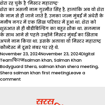
शेरा रह चुके है ‘मिस्टर महाराष्ट्र’
शेरा का असली नाम गुरमीत सिंह है. हालांकि अब वो शेरा
के नाम से ही जाने जाते हैं. उनका जन्म मुंबई में अंधेरी के
मनीष नगर में एक सिख परिवार में हुआ था. शेरा को
शुरुआत से ही बौडीबिल्डिंग का बहुत शौक था. सलमान
के साथ आने से पहले उन्होंने मिस्टर मुंबई का खिताब
अपने नाम किया था. इसके अलावा वो मिस्टर महाराष्ट्र
कौन्टेस्ट में दूसरे नंबर पर रहे थे.
Posted
Author
November 23, 2024
November 23, 2024
Digital
on
Categories
Tags
Team
फिल्म
salman khan
,
Salman Khan
Bodyguard Shera
,
salman khan shera meeting
,
Shera salman khan first meeting
Leave a
on
comment
सलमान
का
बौडीगार्ड
‘शेरा’