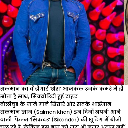
सलमान का बौडीगार्ड ‘शेरा’ आजकल उनके कमरे में ही
सोता है साथ, सिक्योरिटी हुई टाइट
बौलीवुड के जाने माने सितारे और सबके भाईजान
सलमान खान (Salman khan) इन दिनों अपनी आने
वाली फिल्म ‘सिकंदर’ (Sikandar) की शूटिंग में बीजी
चल रहे है, लेकिन इस बात को जरा भी नजर अंदाज नहीं