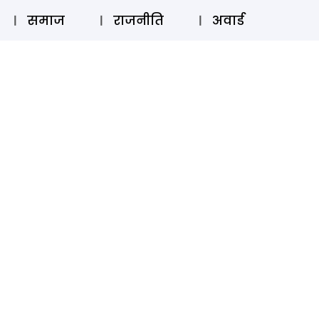
⚲
स्टोरी
लॉग इन
SUBSCRIBE
समाज
राजनीति
अवार्ड