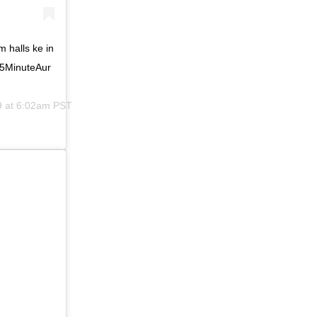
m halls ke in
 #5MinuteAur
9 at 6:02am PST