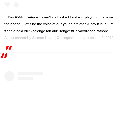
Bas #5MinuteAur – haven’t v all asked for it – in playgrounds, exa
the phone? Let’s be the voice of our young athletes & say it loud –
#KheloIndia Aur khelenge toh aur jitenge! #RajyavardhanRathore
A post shared by
Salman Khan
(@beingsalmankhan) on
Jan 9, 201