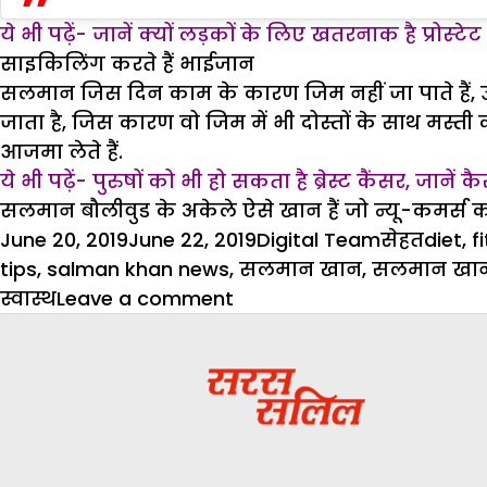
ये भी पढ़ें-
जानें क्यों लड़कों के लिए खतरनाक है प्रोस्‍टेट 
साइकिलिंग करते हैं भाईजान
सलमान जिस दिन काम के कारण जिम नहीं जा पाते हैं, उ
जाता है, जिस कारण वो जिम में भी दोस्तों के साथ मस्ती
आजमा लेते हैं.
ये भी पढ़ें-
पुरुषों को भी हो सकता है ब्रेस्ट कैंसर, जानें कै
सलमान बौलीवुड के अकेले ऐसे खान हैं जो न्यू-कमर्स को जिम 
Posted
Author
Categorie
Tags
June 20, 2019
June 22, 2019
Digital Team
सेहत
diet
,
f
on
tips
,
salman khan news
,
सलमान खान
,
सलमान खान
on
स्वास्थ
Leave a comment
अगर
आप
चाहते
हैं
सलमान
जैसी