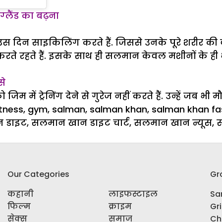
ग्‍लैंड का बढ़ना
स दिन साइकिलिंग करते हैं. जिससे उनके पूरे शरीर की 
 करते रहते हैं. इसके साथ ही सलमान केवल मशीनों के ही भ
से
में ट्रेनिंग देने से गुरेज नहीं करते हैं. उन्हें जब भी मौ
s
itness
,
gym
,
salman
,
salman khan
,
salman khan fa
 डाइट
,
सलमान खान डाइट चार्ट
,
सलमान खान न्यूस
,
Our Categories
Gr
कहानी
लाइफस्टाइल
Sar
फिल्म
क्राइम
Gr
सेक्स
समाज
Ch