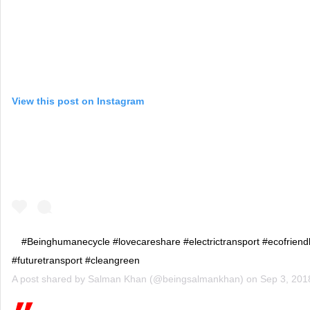
View this post on Instagram
#Beinghumanecycle #lovecareshare #electrictransport #ecofriend
#futuretransport #cleangreen
A post shared by
Salman Khan
(@beingsalmankhan) on
Sep 3, 201