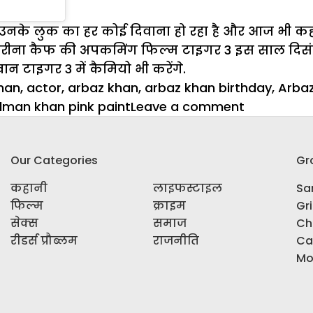
है उनके लुक का हर कोई दिवाना हो रहा है और आज भी 
ा कैफ की अपकमिंग फिल्म टाइगर 3 इस साल दिसंबर के
न टाइगर 3 में कैमियो भी करेंगे.
han
,
actor
,
arbaz khan
,
arbaz khan birthday
,
Arbaz
on
lman khan pink paint
Leave a comment
बार्बी
के
Our Categories
Gr
फैन
है
कहानी
लाइफस्टाइल
Sar
सलमान
फिल्म
क्राइम
Gr
खान,
सेक्स
समाज
Ch
पिंक
रीडर्स प्रौब्लम
राजनीति
Ca
पैंट
Mo
में
आए