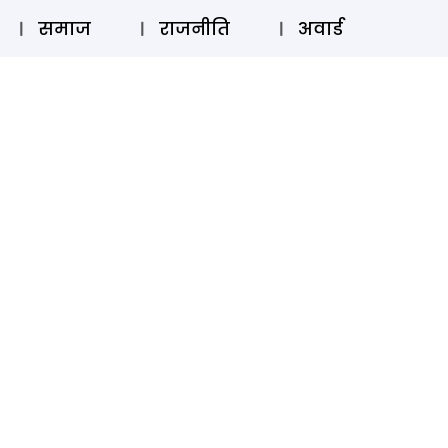
⚲
स्टोरी
लॉग इन
SUBSCRIBE
समाज
राजनीति
अवार्ड