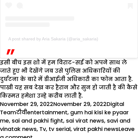
A post shared by Aria Sakaria (@aria_sakaria)
इसी बीच इस शो में हम विराट-सई को अपने साथ ले
जाते हुए भी देखेंगे जब उसे पुलिस अधिकारियों की
दुर्घटना के बारे में डीआईजी अधिकारी का फोन आता है.
पाखी यह सब देख कर हैरान और सुन हो जाती है की कैसे
किस्मत हमेशा उन्हे करीब लाती है.
Posted
Author
November 29, 2022
November 29, 2022
Digital
on
Categories
Tags
Team
टीवी
entertainment
,
gum hai kisi ke pyaar
me
,
sai and pakhi fight
,
sai virat news
,
savi and
vinatak news
,
Tv
,
tv serial
,
virat pakhi news
Leave
on
a comment