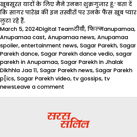
खूबसूरत यादों के लिए मैने उनका शुक्रगुजार हूं.’ बता दें
कि सागर पारेख की इन तस्वीरों पर उनके फैंस खूब प्यार
लुटा रहे हैं.
Posted
Author
Categories
Tags
March 5, 2024
Digital Team
टीवी
,
फिल्म
anupamaa
,
on
Anupamaa cast
,
Anupamaa news
,
Anupamaa
spoiler
,
entertainment news
,
Sagar Parekh
,
Sagar
Parekh dance
,
Sagar Parekh dance vedio
,
sagar
parekh in Anupamaa
,
Sagar Parekh in Jhalak
Dikhhla Jaa 11
,
Sagar Parekh news
,
Sagar Parekh
p[ics
,
Sagar Parekh video
,
tv gossips
,
tv
on
news
Leave a comment
झलक
दिखला
जा
11
की
हुई