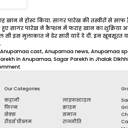
 खान ने होस्ट किया. सागर पारेख की तस्वीरों से साफ ह
े हुए सागर पारेख ने कैप्शन में फराह खान का शुक्रिया अद
ल सी इस मुलाकात ने ढेर सारी यादें दे दीं. इन खूबसूरत या
.
Anupamaa cast
,
Anupamaa news
,
Anupamaa spo
parekh in Anupamaa
,
Sagar Parekh in Jhalak Dikhhl
on
comment
झलक
दिखला
Our Categories
Gr
जा
11
कहानी
लाइफस्टाइल
Sar
की
फिल्म
क्राइम
Gr
हुई
सेक्स
समाज
Ch
पार्टी,
रीडर्स प्रौब्लम
राजनीति
Ca