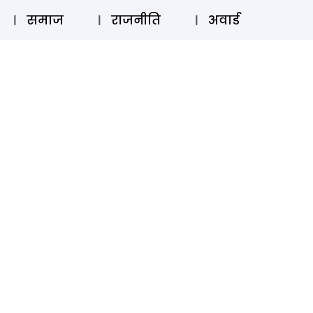
⚲
स्टोरी
लॉग इन
SUBSCRIBE
समाज
राजनीति
अवार्ड