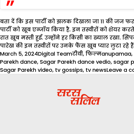
बता दें कि इस पार्टी को झलक दिखला जा 11 की जज फराह
पार्टी को खूब एन्जॉय किया है. इन तस्वीरों को शेयर करत
रात खूब मस्ती हुई. उन्होंने हर किसी का ख्याल रखा. सिंप
पारेख की इन तस्वीरों पर उनके फैंस खूब प्यार लुटा रहे हैं
Posted
Author
Categories
Tags
March 5, 2024
Digital Team
टीवी
,
फिल्म
anupamaa
,
on
Parekh dance
,
Sagar Parekh dance vedio
,
sagar 
Sagar Parekh video
,
tv gossips
,
tv news
Leave a 