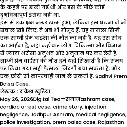
के कहने पर डाली गई थी और इस के पीछे कोई
दुर्भावनापूर्ण इरादा नहीं था.
इस से एक भ्रम जरूर खत्म हुआ, लेकिन इस घटना ने जो
सवाल खड़े किए, वे अब भी मौजूद हैं. यह मामला सिर्फ
एक साध्वी प्रेम बाईसा की मौत का नहीं है. यह उस सोच
का आईना है, जहां कई बार लोग चिकित्सा और विज्ञान
से ज्यादा भरोसा अनुभव और अनुमान पर कर लेते हैं.
साध्वी प्रेम बाईसा की मौत हमें यही सिखाती है कि समय
पर लिया गया सही फैसला जिंदगी बचा सकता है, और
एक छोटी सी लापरवाही जान ले सकती है. Sadhvi Prem
Baisa Case.
लेखक : राकेश खुडिया
Posted
Author
Categories
Tags
May 26, 2026
Digital Team
समाज
ashram case
,
on
cardiac arrest case
,
crime story
,
injection
negligence
,
Jodhpur Ashram
,
medical negligence
,
police investigation
,
prem baisa case
,
Rajasthan