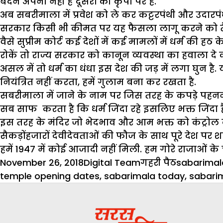
बदन अपना नहीं है दूसरों की कृपा पर है.
अब सबरीमाला में प्रवेश को ले कर कट्टरपंथी और उदारपंथी
सरकार किसी भी कीमत पर यह फैसला लागू करने को तै
वैसे सुप्रीम कोर्ट कई देशों में कई मामलों में धर्म क
रोकें तो राज्य सरकार को कानून व्यवस्था का हवाला दे कर
असल में तो धर्म का धंधा इस देश की जड़ में लगा घुन है. य
नियंत्रित नहीं करता, हमें गुलाम बना कर रखता है.
सबरीमाला में जाने के नाम पर जिस तरह के कपड़े पहनने प
सब साफ करता है कि धर्म जिंदा रहे इसलिए भक्त जिंदा ह
इस तरह के मंदिर जो भेदभाव और आम भक्त को कंट्रोल करते हैं
सैकड़ोंहजारों देवीदेवताओं की फौज के साथ पूरे देश पर 
हमें 1947 में कोई आजादी नहीं मिली. हम गोरे राजाओं के च
Posted
Author
Categories
Tags
November 26, 2018
Digital Team
गहरी पैठ
sabarimal
on
temple opening dates
,
sabarimala today
,
sabarim