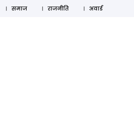
⚲
स्टोरी
लॉग इन
SUBSCRIBE
समाज
राजनीति
अवार्ड