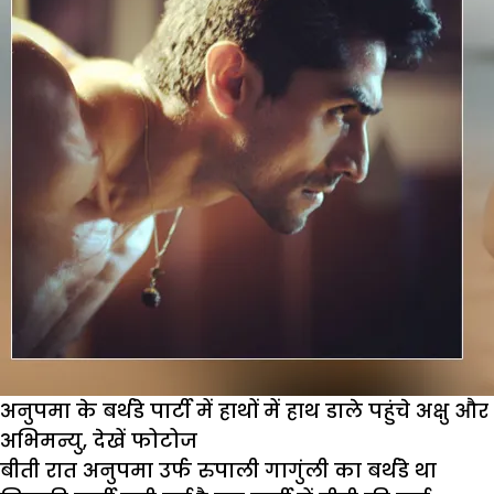
अनुपमा,
शो
में
मेकर्स
लेकर
आए
नया
ट्विस्ट
अनुपमा के बर्थडे पार्टी में हाथों में हाथ डाले पहुंचे अक्षु और
अभिमन्यु, देखें फोटोज
बीती रात अनुपमा उर्फ रुपाली गागुंली का बर्थडे था