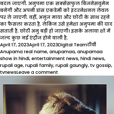
बदल जाएगी. अनुपमा एक सक्सेसफुल बिजनेसवुमेन
बनेगी और अपनी डांस एकडेमी को इंटरनेशनल लेवल
पर ले जाएगी. वहीं, अनुज माया और छोटी के साथ रहने
का फैसला करता है. लेकिन उसे हमेशा अनुपमा की याद
सताती है. छोटी अनु बड़ी हो जाएगी। इसके अलावा शो में
जल्द कुछ नई एंट्रीज होने वाली है.
Posted
Author
Categories
Tags
April 17, 2023
April 17, 2023
Digital Team
टीवी
on
Anupama real name
,
anupamaa
,
anupamaa
show in hindi
,
entertainment news
,
hindi news
,
rupali age
,
rupali family
,
rupali gaungly
,
tv gossip
,
on
tvnews
Leave a comment
Anupamaa:
फिर
साथ
होंगें
अनुज
और