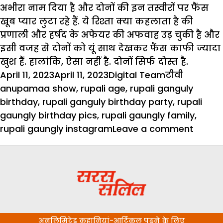
अभीरा नाम दिया है और दोनों की इन तस्वीरों पर फैंस
खूब प्यार लुटा रहे हैं. ये रिश्ता क्या कहलाता है की
प्रणाली और हर्षद के अफेयर की अफवाह उड़ चुकी है और
इसी वजह से दोनों को यूं साथ देखकर फैंस काफी ज्यादा
खुश हैं. हालांकि, ऐसा नहीं है. दोनों सिर्फ दोस्त है.
Posted
Author
Categories
Tags
April 11, 2023
April 11, 2023
Digital Team
टीवी
on
anupamaa show
,
rupali age
,
rupali ganguly
birthday
,
rupali ganguly birthday party
,
rupali
gaungly birthday pics
,
rupali gaungly family
,
on
rupali gaungly instagram
Leave a comment
अनुपम
के
बर्थडे
पार्टी
में
हाथों
अनलिमिटेड कहानियां-आर्टिकल पढ़ने के लिए
में