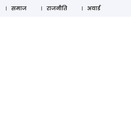
⚲
स्टोरी
लॉग इन
SUBSCRIBE
समाज
राजनीति
अवार्ड