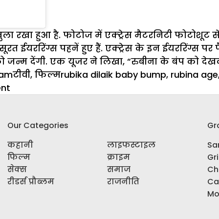
खुला रखा हुआ है. फोटोज में एक्ट्रेस मैटरनिटी फोटोशूट से 
ररिंग्स पहनें हुए हैं. एक्ट्रेस के इन ईयररिंग्स पर फै
 जन्म देंगी. एक यूजर ने लिखा, “रुबीना के बंप को देखकर
Categories
Tags
eam
टीवी
,
फिल्म
rubika dilaik baby bump
,
rubina age
on
nt
बेबी
बंप
Our Categories
Gr
फ्लॉन्ट
करती
कहानी
लाइफस्टाइल
Sar
दिखीं
फिल्म
क्राइम
Gr
Rubina
सेक्स
समाज
Ch
dilaik,
रीडर्स प्रौब्लम
राजनीति
Ca
फैंस
Mo
ने