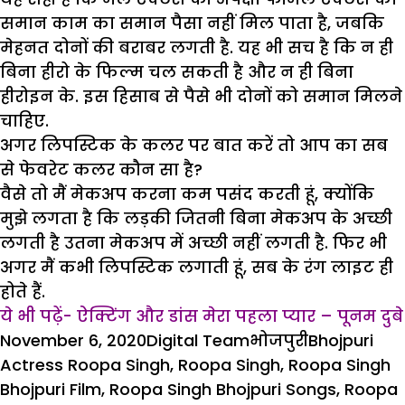
समान काम का समान पैसा नहीं मिल पाता है, जबकि
मेहनत दोनों की बराबर लगती है. यह भी सच है कि न ही
बिना हीरो के फिल्म चल सकती है और न ही बिना
हीरोइन के. इस हिसाब से पैसे भी दोनों को समान मिलने
चाहिए.
अगर लिपस्टिक के कलर पर बात करें तो आप का सब
से फेवरेट कलर कौन सा है?
वैसे तो मैं मेकअप करना कम पसंद करती हूं, क्योंकि
मुझे लगता है कि लड़की जितनी बिना मेकअप के अच्छी
लगती है उतना मेकअप में अच्छी नहीं लगती है. फिर भी
अगर मैं कभी लिपस्टिक लगाती हूं, सब के रंग लाइट ही
होते हैं.
ये भी पढ़ें- ऐक्टिंग और डांस मेरा पहला प्यार – पूनम दुबे
Posted
Author
Categories
Tags
November 6, 2020
Digital Team
भोजपुरी
Bhojpuri
on
Actress Roopa Singh
,
Roopa Singh
,
Roopa Singh
Bhojpuri Film
,
Roopa Singh Bhojpuri Songs
,
Roopa