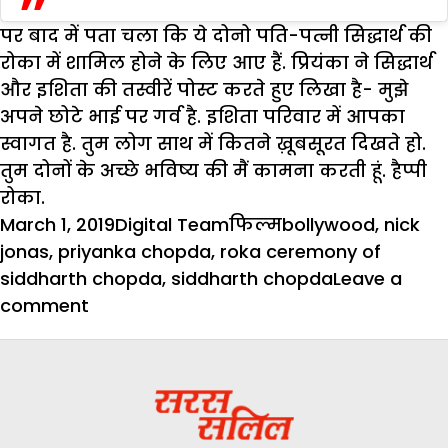
पर बाद में पता चला कि ये दोनो पति-पत्नी सिद्धार्थ की
रोका में शामिल होने के लिए आए हैं. प्रियंका ने सिद्धार्थ
और इशिता की तस्वीरें पोस्ट करते हुए लिखा है- मुझे
अपने छोटे भाई पर गर्व है. इशिता परिवार में आपका
स्वागत है. तुम लोग साथ में कितने ख़ूबसूरत दिखते हो.
तुम दोनों के अच्छे भविष्य की मैं कामना करती हूं. हैप्पी
रोका.
Posted
Author
Categories
Tags
March 1, 2019
Digital Team
फिल्म
bollywood
,
nick
on
jonas
,
priyanka chopda
,
roka ceremony of
siddharth chopda
,
siddharth chopda
Leave a
on
comment
प्रियंका
चोपड़ा
ने
अपने
भाई-