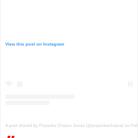
View this post on Instagram
A post shared by Priyanka Chopra Jonas (@priyankachopra)
on
Feb