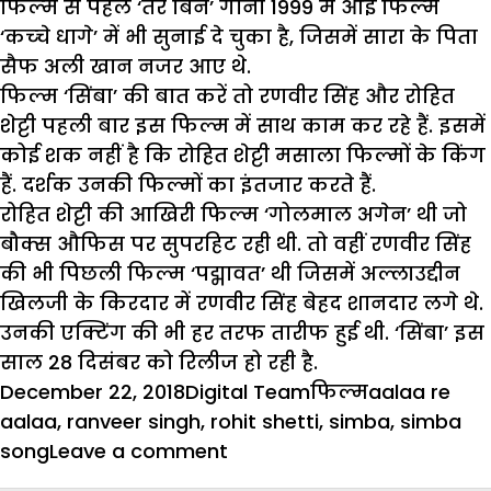
फिल्‍म से पहले ‘तेरे बिन’ गाना 1999 में आई फिल्‍म
‘कच्‍चे धागे’ में भी सुनाई दे चुका है, जिसमें सारा के पिता
सैफ अली खान नजर आए थे.
फिल्म ‘सिंबा’ की बात करें तो रणवीर सिंह और रोहित
शेट्टी पहली बार इस फिल्म में साथ काम कर रहे हैं. इसमें
कोई शक नहीं है कि रोहित शेट्टी मसाला फिल्मों के किंग
हैं. दर्शक उनकी फिल्मों का इंतजार करते हैं.
रोहित शेट्टी की आखिरी फिल्म ‘गोलमाल अगेन’ थी जो
बौक्स औफिस पर सुपरहिट रही थी. तो वहीं रणवीर सिंह
की भी पिछली फिल्म ‘पद्मावत’ थी जिसमें अल्लाउद्दीन
खिलजी के किरदार में रणवीर सिंह बेहद शानदार लगे थे.
उनकी एक्टिंग की भी हर तरफ तारीफ हुई थी. ‘सिंबा’ इस
साल 28 दिसंबर को रिलीज हो रही है.
Posted
Author
Categories
Tags
December 22, 2018
Digital Team
फिल्म
aalaa re
on
aalaa
,
ranveer singh
,
rohit shetti
,
simba
,
simba
on
song
Leave a comment
यू-