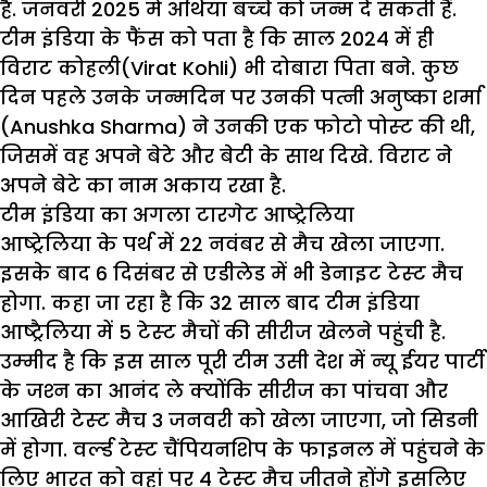
है. जनवरी 2025 में अथिया बच्‍चे को जन्‍म दे सकती हैं.
टीम इंडिया के फैंस को पता है कि साल 2024 में ही
विराट कोहली(Virat Kohli) भी दोबारा पिता बने. कुछ
दिन पहले उनके जन्‍मदिन पर उनकी पत्‍नी अनुष्‍का शर्मा
(Anushka Sharma) ने उनकी एक फोटो पोस्‍ट की थी,
जिसमें वह अपने बेटे और बेटी के साथ दिखे. विराट ने
अपने बेटे का नाम अकाय रखा है.
टीम इंडिया का अगला टारगेट आष्‍ट्रेलिया
आष्‍ट्रेलिया के पर्थ में 22 नवंबर से मैच खेला जाएगा.
इसके बाद 6 दिसंबर से एडीलेड में भी डेनाइट टेस्‍ट मैच
होगा. कहा जा रहा है कि 32 साल बाद टीम इंडिया
आष्‍ट्रैलिया में 5 टेस्‍ट मैचों की सीरीज खेलने पहुंची है.
उम्‍मीद है कि इस साल पूरी टीम उसी देश में न्‍यू ईयर पार्टी
के जश्‍न का आनंद ले क्‍योंकि सीरीज का पांचवा और
आखिरी टेस्‍ट मैच 3 जनवरी को खेला जाएगा, जो सिडनी
में होगा. वर्ल्‍ड टेस्‍ट चैंपियनशिप के फाइनल में पहुंचने के
लिए भारत को वहां पर 4 टेस्‍ट मैच जीतने होंगे इसलिए