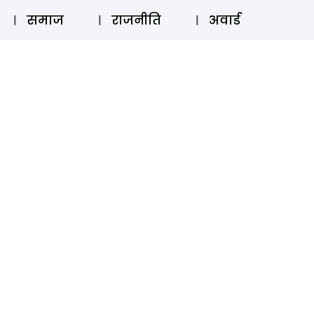
⚲
स्टोरी
लॉग इन
SUBSCRIBE
समाज
राजनीति
अवार्ड