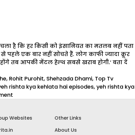
े पता चला है कि हर किसी को इंसानियत का मतलब नहीं पता
हले एक बार नहीं सोचते हैं. लोग काफी ज्यादा क्रूर
ोंगे तब आपकी मेंटल हेल्थ सबसे खराब होगी.’ बता दें
khe
,
Rohit Purohit
,
Shehzada Dhami
,
Top Tv
yeh rishta kya kehlata hai episodes
,
yeh rishta kya
on
ment
Celeb
post:
oup Websites
Other Links
प्रतीक्षा
होनमुखे
ita.in
About Us