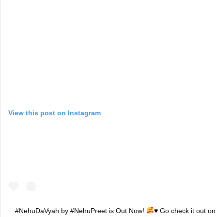
View this post on Instagram
#NehuDaVyah by #NehuPreet is Out Now!
♥️
Go check it out on