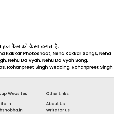
राइज फैंस को कैसा लगता है.
ha Kakkar Photoshoot
,
Neha Kakkar Songs
,
Neha
ngh
,
Nehu Da Vyah
,
Nehu Da Vyah Song
,
os
,
Rohanpreet Singh Wedding
,
Rohanpreet Singh
oup Websites
Other Links
ita.in
About Us
ihshobha.in
Write for us