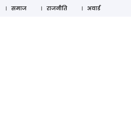
⚲
स्टोरी
लॉग इन
SUBSCRIBE
समाज
राजनीति
अवार्ड