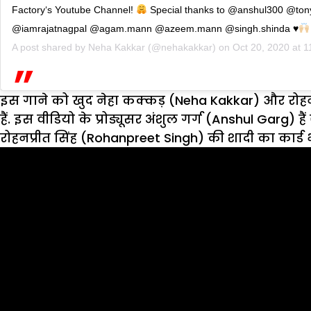
Factory‘s Youtube Channel!
Special thanks to @anshul300 @ton
@iamrajatnagpal @agam.mann @azeem.mann @singh.shinda
♥️
A post shared by
Neha Kakkar
(@nehakakkar) on
Oct 20, 2020 at 
इस गाने को खुद नेहा कक्कड़ (Neha Kakkar) और रोहनप
हैं. इस वीडियो के प्रोड्यूसर अंशुल गर्ग (Anshul Garg) 
रोहनप्रीत सिंह (Rohanpreet Singh) की शादी का कार्