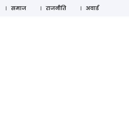
⚲
स्टोरी
लॉग इन
SUBSCRIBE
समाज
राजनीति
अवार्ड