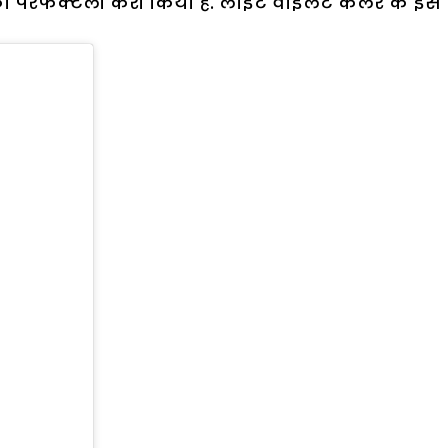
 परफेक्टली कैरी किया है. लाइट वोइलेट कलर के इस इंडो- 