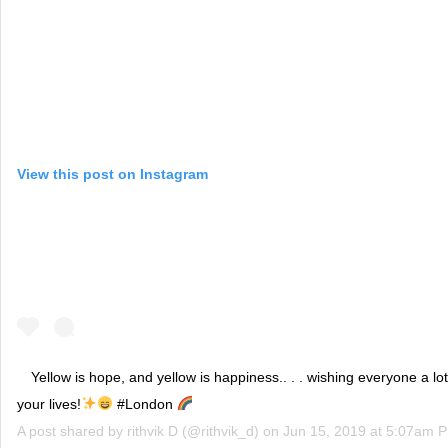
View this post on Instagram
Yellow is hope, and yellow is happiness.. . . wishing everyone a lot
your lives!
#London
A post shared by
rithvik D
(@rithvik_d) on
Jun 15, 2019 at 5:07am 